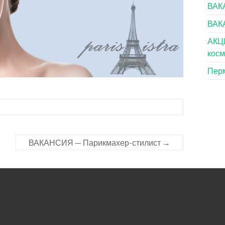
ВАКА
ВАК
АКЦИ
косм
Перм
ВАКАНСИЯ — Парикмахер-стилист
→