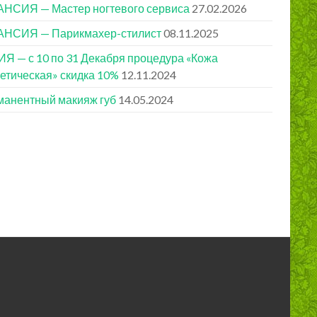
НСИЯ — Мастер ногтевого сервиса
27.02.2026
АНСИЯ — Парикмахер-стилист
08.11.2025
Я — с 10 по 31 Декабря процедура «Кожа
етическая» скидка 10%
12.11.2024
анентный макияж губ
14.05.2024